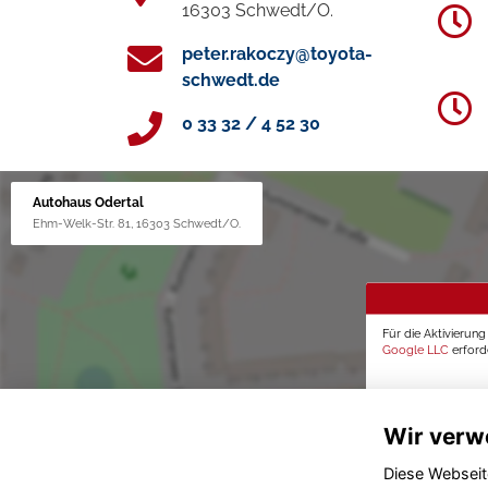
16303 Schwedt/O.
peter.rakoczy@toyota-
schwedt.de
0 33 32 / 4 52 30
Autohaus Odertal
Ehm-Welk-Str. 81, 16303 Schwedt/O.
Für die Aktivierun
Google LLC
erforde
Wir verw
Diese Webseit