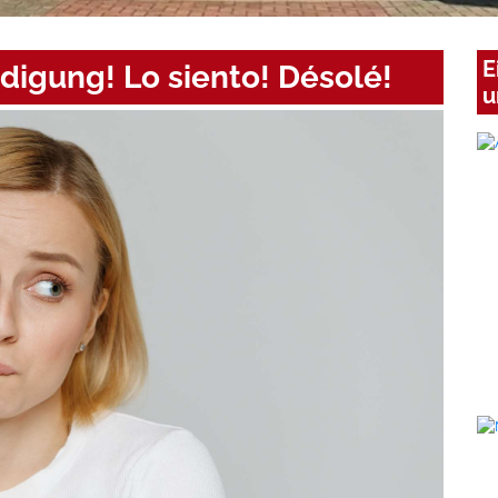
E
digung! Lo siento! Désolé!
u