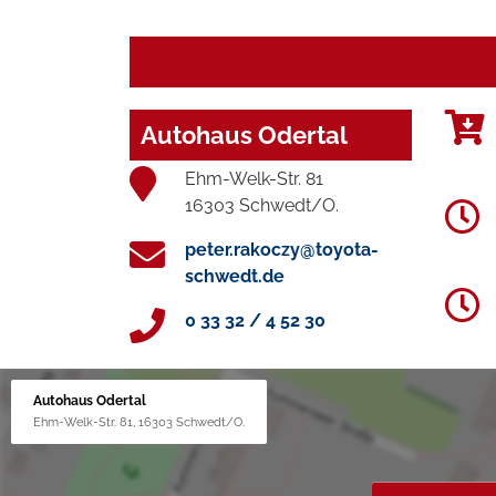
Autohaus Odertal
Ehm-Welk-Str. 81
16303 Schwedt/O.
peter.rakoczy@toyota-
schwedt.de
0 33 32 / 4 52 30
Autohaus Odertal
Ehm-Welk-Str. 81, 16303 Schwedt/O.