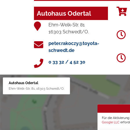
Autohaus Odertal
Ehm-Welk-Str. 81
16303 Schwedt/O.
peter.rakoczy@toyota-
schwedt.de
0 33 32 / 4 52 30
Autohaus Odertal
Ehm-Welk-Str. 81, 16303 Schwedt/O.
Für die Aktivierun
Google LLC
erforde