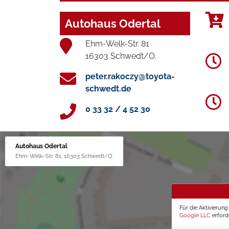
Autohaus Odertal
Ehm-Welk-Str. 81
16303 Schwedt/O.
peter.rakoczy@toyota-
schwedt.de
0 33 32 / 4 52 30
Autohaus Odertal
Ehm-Welk-Str. 81, 16303 Schwedt/O.
Für die Aktivierun
Google LLC
erforde