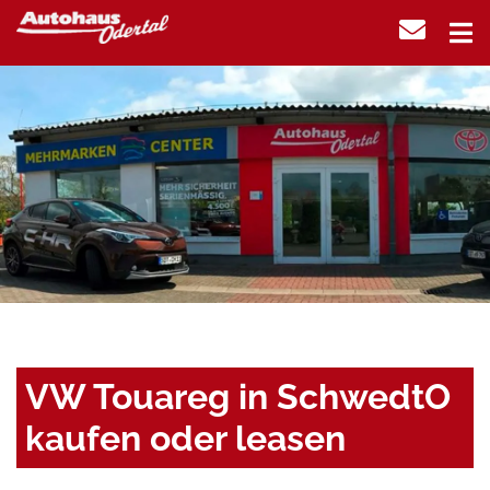
VW Touareg in SchwedtO
kaufen oder leasen