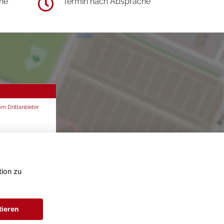
he
Termin nach Absprache
om Drittanbieter
tion zu
tieren