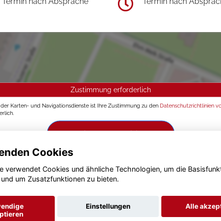
Termin nach Absprache
Termin nach Absprac
Zustimmung erforderlich
g der Karten- und Navigationsdienste ist Ihre Zustimmung zu den
Datenschutzrichtlinien v
rlich.
Zustimmen und aktivieren
enden Cookies
e verwendet Cookies und ähnliche Technologien, um die Basisfunk
 und um Zusatzfunktionen zu bieten.
endige
Einstellungen
Alle akzep
ptieren