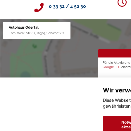
0 33 32 / 4 52 30
Autohaus Odertal
Ehm-Welk-Str. 81, 16303 Schwedt/O.
Für die Aktivierun
Google LLC
erforde
Wir verw
Diese Webseit
gewährleisten
Notw
akze