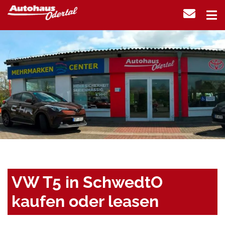
VW T5 in SchwedtO
kaufen oder leasen