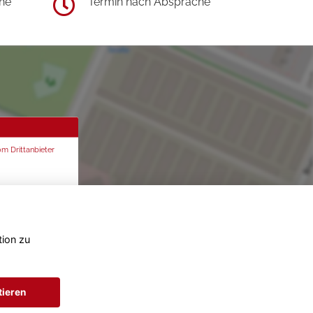
he
Termin nach Absprache
om Drittanbieter
tion zu
tieren