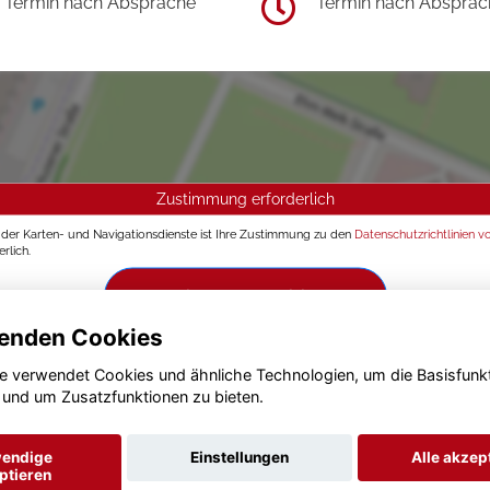
Termin nach Absprache
Termin nach Absprac
Zustimmung erforderlich
g der Karten- und Navigationsdienste ist Ihre Zustimmung zu den
Datenschutzrichtlinien v
rlich.
Zustimmen und aktivieren
enden Cookies
e verwendet Cookies und ähnliche Technologien, um die Basisfunk
 und um Zusatzfunktionen zu bieten.
endige
Einstellungen
Alle akzep
ptieren