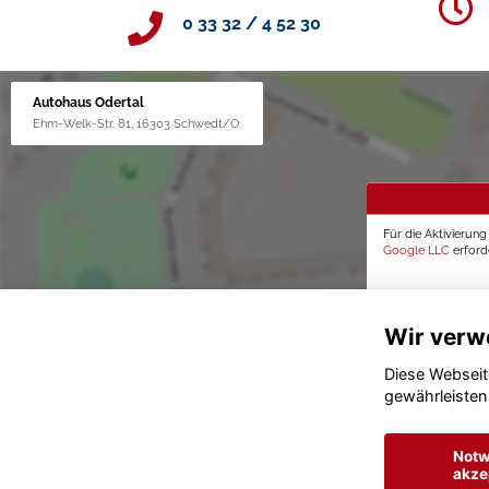
0 33 32 / 4 52 30
Autohaus Odertal
Ehm-Welk-Str. 81, 16303 Schwedt/O.
Für die Aktivierun
Google LLC
erforde
Wir verw
Diese Webseit
gewährleisten
Notw
akze