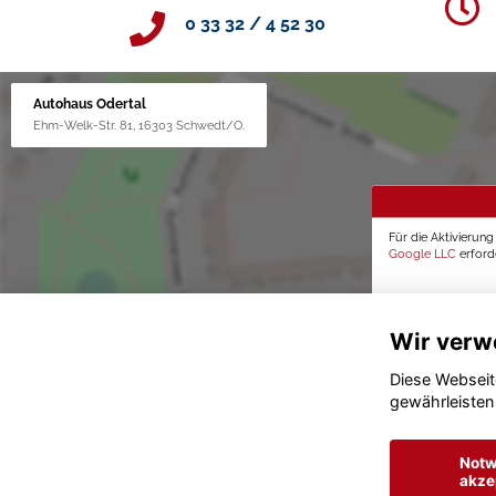
0 33 32 / 4 52 30
Autohaus Odertal
Ehm-Welk-Str. 81, 16303 Schwedt/O.
Für die Aktivierun
Google LLC
erforde
Wir verw
Diese Webseit
gewährleisten
Notw
akze