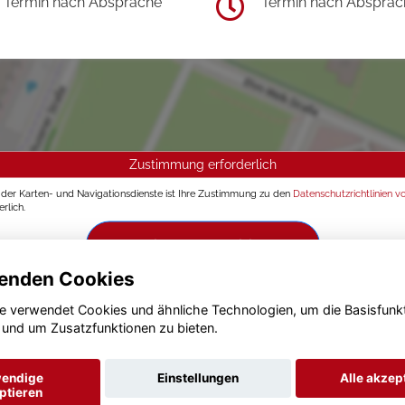
Termin nach Absprache
Termin nach Absprac
Zustimmung erforderlich
g der Karten- und Navigationsdienste ist Ihre Zustimmung zu den
Datenschutzrichtlinien v
rlich.
Zustimmen und aktivieren
enden Cookies
e verwendet Cookies und ähnliche Technologien, um die Basisfunk
 und um Zusatzfunktionen zu bieten.
endige
Einstellungen
Alle akzep
ptieren