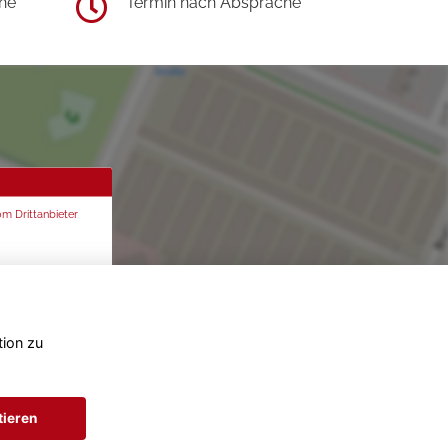
he
Termin nach Absprache
om Drittanbieter
tion zu
tieren