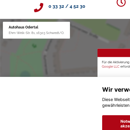
0 33 32 / 4 52 30
Autohaus Odertal
Ehm-Welk-Str. 81, 16303 Schwedt/O.
Für die Aktivierun
Google LLC
erforde
Wir verw
Diese Webseit
gewährleisten
Notw
akze