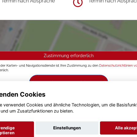
Termin nach Absprache
Termin nach Absprac
Zustimmung erforderlich
g der Karten- und Navigationsdienste ist Ihre Zustimmung zu den
Datenschutzrichtlinien v
rlich.
Zustimmen und aktivieren
enden Cookies
e verwendet Cookies und ähnliche Technologien, um die Basisfunk
 und um Zusatzfunktionen zu bieten.
endige
Einstellungen
Alle akzep
ptieren