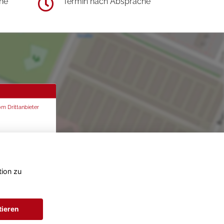
he
Termin nach Absprache
om Drittanbieter
tion zu
tieren