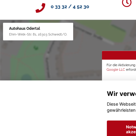
0 33 32 / 4 52 30
Autohaus Odertal
Ehm-Welk-Str. 81, 16303 Schwedt/O.
Für die Aktivierun
Google LLC
erforde
Wir verw
Diese Webseit
gewährleisten
Notw
akze