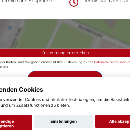
Termin nach Absprache
Termin nach Absprac
Zustimmung erforderlich
g der Karten- und Navigationsdienste ist Ihre Zustimmung zu den
Datenschutzrichtlinien v
rlich.
Zustimmen und aktivieren
enden Cookies
e verwendet Cookies und ähnliche Technologien, um die Basisfunk
 und um Zusatzfunktionen zu bieten.
endige
Einstellungen
Alle akzep
ptieren