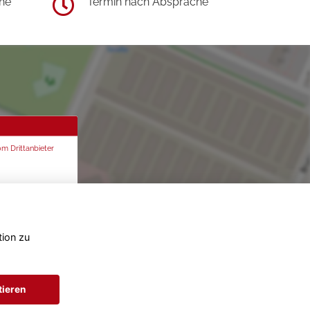
he
Termin nach Absprache
om Drittanbieter
tion zu
tieren