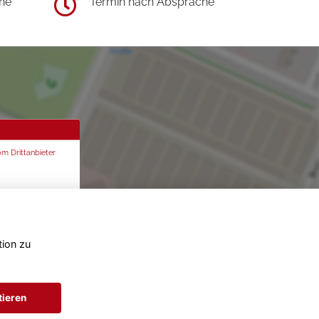
he
Termin nach Absprache
om Drittanbieter
tion zu
tieren