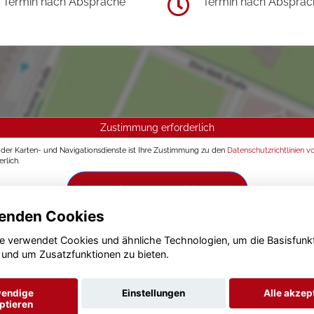
Termin nach Absprache
Termin nach Absprac
Zustimmung erforderlich
g der Karten- und Navigationsdienste ist Ihre Zustimmung zu den
Datenschutzrichtlinien v
rlich.
Zustimmen und aktivieren
enden Cookies
e verwendet Cookies und ähnliche Technologien, um die Basisfunk
 und um Zusatzfunktionen zu bieten.
endige
Einstellungen
Alle akzep
ptieren