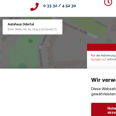
0 33 32 / 4 52 30
Autohaus Odertal
Ehm-Welk-Str. 81, 16303 Schwedt/O.
Für die Aktivierun
Google LLC
erforde
Wir verw
Diese Webseit
gewährleisten
Notw
akze