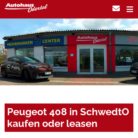
Peugeot 408 in SchwedtO
kaufen oder leasen