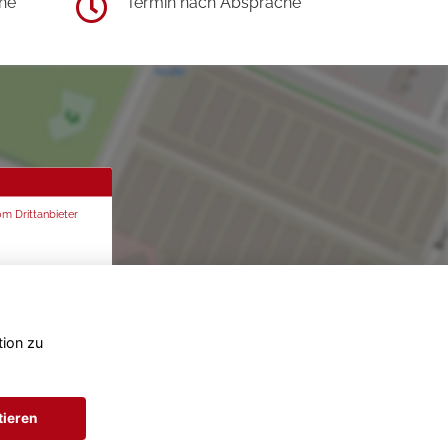
he
Termin nach Absprache
om Drittanbieter
tion zu
tieren