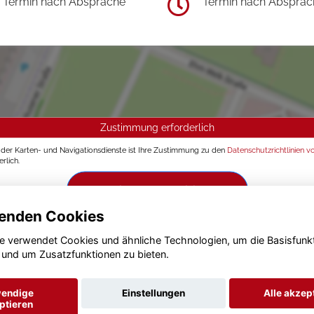
Termin nach Absprache
Termin nach Absprac
Zustimmung erforderlich
g der Karten- und Navigationsdienste ist Ihre Zustimmung zu den
Datenschutzrichtlinien v
rlich.
Zustimmen und aktivieren
enden Cookies
e verwendet Cookies und ähnliche Technologien, um die Basisfunk
 und um Zusatzfunktionen zu bieten.
endige
Einstellungen
Alle akzep
ptieren