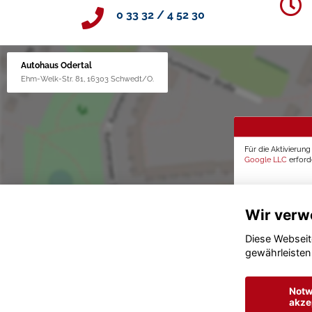
0 33 32 / 4 52 30
Autohaus Odertal
Ehm-Welk-Str. 81, 16303 Schwedt/O.
Für die Aktivierun
Google LLC
erforde
Wir verw
Diese Webseit
gewährleisten
Notw
akze