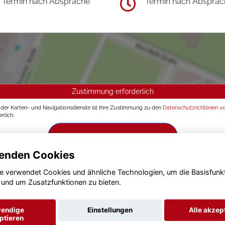
Termin nach Absprache
Termin nach Absprac
Zustimmung erforderlich
g der Karten- und Navigationsdienste ist Ihre Zustimmung zu den
Datenschutzrichtlinien v
rlich.
Zustimmen und aktivieren
enden Cookies
e verwendet Cookies und ähnliche Technologien, um die Basisfunk
 und um Zusatzfunktionen zu bieten.
endige
Einstellungen
Alle akzep
ptieren