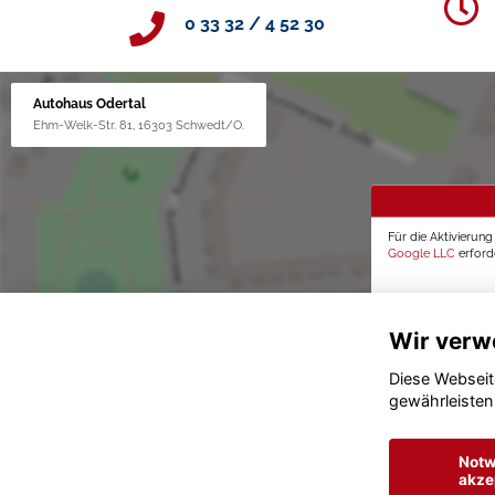
0 33 32 / 4 52 30
Autohaus Odertal
Ehm-Welk-Str. 81, 16303 Schwedt/O.
Für die Aktivierun
Google LLC
erforde
Wir verw
Diese Webseit
gewährleisten
Notw
akze