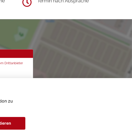
he
Termin nach Absprache
om Drittanbieter
tion zu
tieren