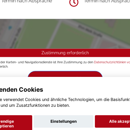
Termin nach Absprache
Termin nach Absprac
Zustimmung erforderlich
g der Karten- und Navigationsdienste ist Ihre Zustimmung zu den
Datenschutzrichtlinien v
rlich.
Zustimmen und aktivieren
enden Cookies
e verwendet Cookies und ähnliche Technologien, um die Basisfunk
 und um Zusatzfunktionen zu bieten.
endige
Einstellungen
Alle akzep
ptieren