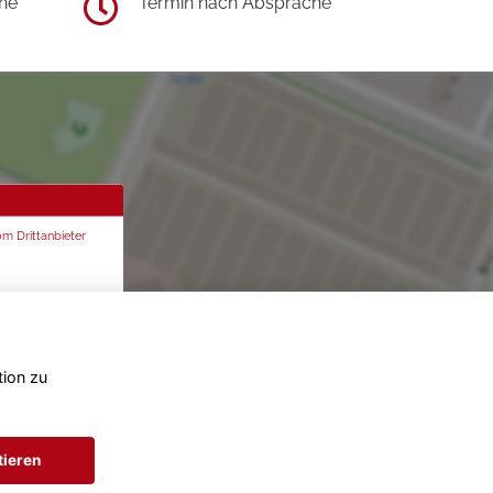
he
Termin nach Absprache
om Drittanbieter
tion zu
tieren