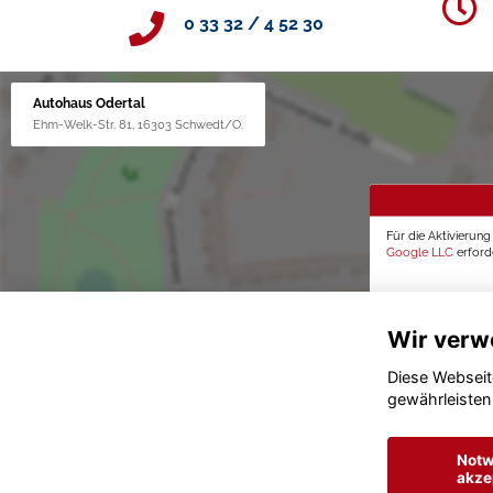
0 33 32 / 4 52 30
Autohaus Odertal
Ehm-Welk-Str. 81, 16303 Schwedt/O.
Für die Aktivierun
Google LLC
erforde
Wir verw
Diese Webseit
gewährleisten
Notw
akze