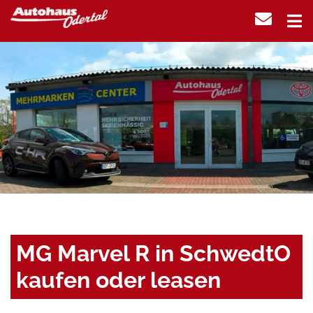
MG Marvel R in SchwedtO
kaufen oder leasen