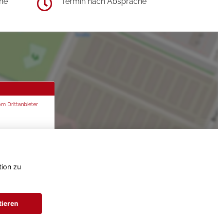
he
Termin nach Absprache
om Drittanbieter
tion zu
tieren