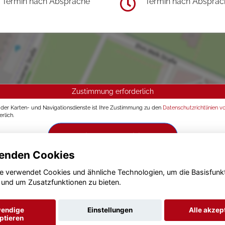
Termin nach Absprache
Termin nach Absprac
Zustimmung erforderlich
g der Karten- und Navigationsdienste ist Ihre Zustimmung zu den
Datenschutzrichtlinien v
rlich.
Zustimmen und aktivieren
enden Cookies
e verwendet Cookies und ähnliche Technologien, um die Basisfunk
 und um Zusatzfunktionen zu bieten.
endige
Einstellungen
Alle akzep
ptieren