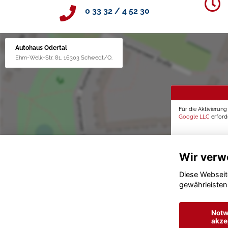
0 33 32 / 4 52 30
Autohaus Odertal
Ehm-Welk-Str. 81, 16303 Schwedt/O.
Für die Aktivierun
Google LLC
erforde
Wir verw
Diese Webseit
gewährleisten
Notw
akze