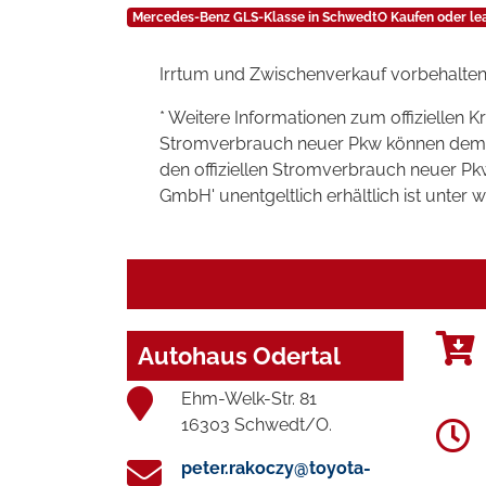
Mercedes-Benz GLS-Klasse in SchwedtO Kaufen oder le
Irrtum und Zwischenverkauf vorbehalten
* Weitere Informationen zum offiziellen K
Stromverbrauch neuer Pkw können dem 'Lei
den offiziellen Stromverbrauch neuer P
GmbH' unentgeltlich erhältlich ist unter 
Autohaus Odertal
Ehm-Welk-Str. 81
16303 Schwedt/O.
peter.rakoczy@toyota-