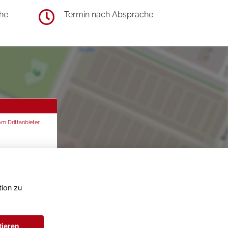
he
Termin nach Absprache
om Drittanbieter
tion zu
tieren