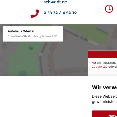
schwedt.de
0 33 32 / 4 52 30
Autohaus Odertal
Ehm-Welk-Str. 81, 16303 Schwedt/O.
Für die Aktivierun
Google LLC
erforde
Wir verw
Diese Webseit
gewährleisten
Notw