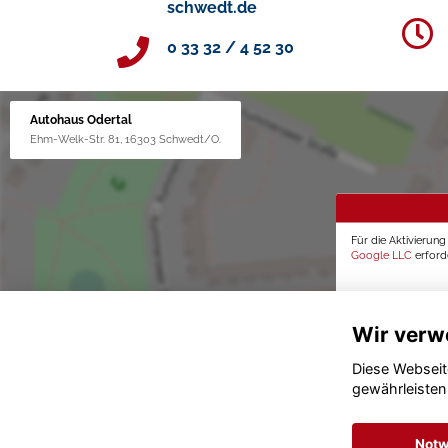
schwedt.de
0 33 32 / 4 52 30
Autohaus Odertal
Ehm-Welk-Str. 81, 16303 Schwedt/O.
Für die Aktivierun
Google LLC
erforde
Wir verw
Diese Webseit
gewährleisten
Notw