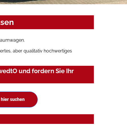
asen
Traumwagen.
rtes, aber qualitativ hochwertiges
edtO und fordern Sie Ihr
hier suchen