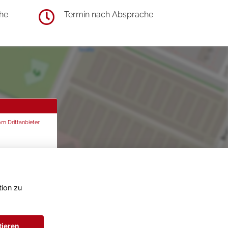
he
Termin nach Absprache
om Drittanbieter
tion zu
tieren