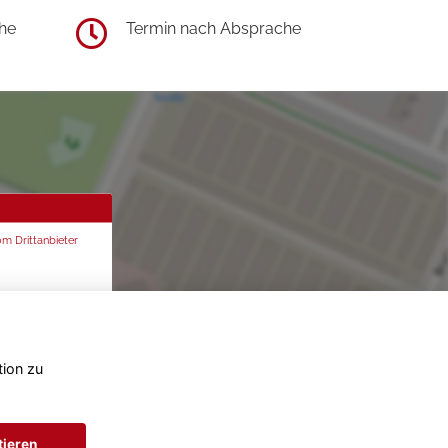
he
Termin nach Absprache
om Drittanbieter
tion zu
tieren