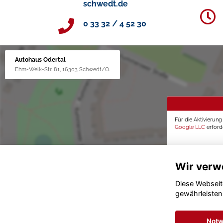
schwedt.de
0 33 32 / 4 52 30
Autohaus Odertal
Ehm-Welk-Str. 81, 16303 Schwedt/O.
Für die Aktivierun
Google LLC
erforde
Wir verw
Diese Webseit
gewährleisten
Notw