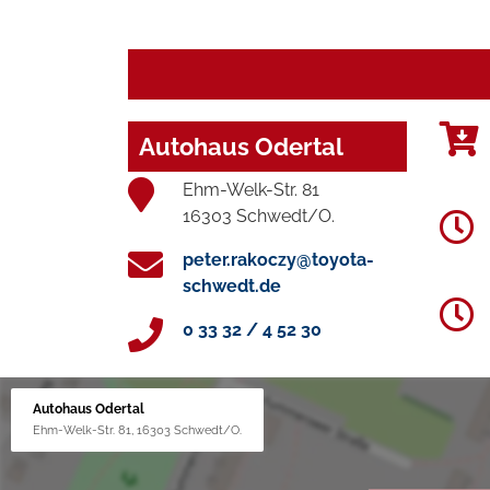
Autohaus Odertal
Ehm-Welk-Str. 81
16303 Schwedt/O.
peter.rakoczy@toyota-
schwedt.de
0 33 32 / 4 52 30
Autohaus Odertal
Ehm-Welk-Str. 81, 16303 Schwedt/O.