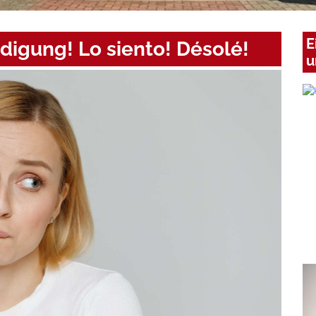
E
digung! Lo siento! Désolé!
u