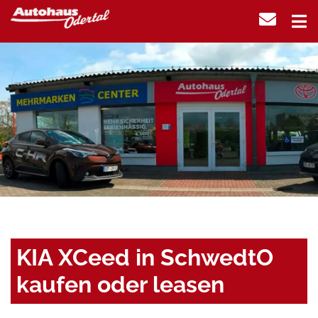
KIA XCeed in SchwedtO
kaufen oder leasen