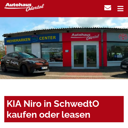
KIA Niro in SchwedtO
kaufen oder leasen