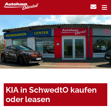
KIA in SchwedtO kaufen
oder leasen