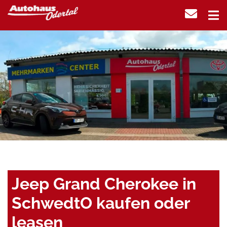
Jeep Grand Cherokee in
SchwedtO kaufen oder
leasen