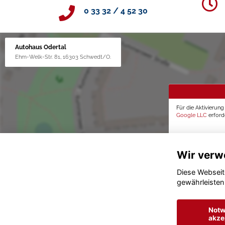
0 33 32 / 4 52 30
Autohaus Odertal
Ehm-Welk-Str. 81, 16303 Schwedt/O.
Für die Aktivierun
Google LLC
erforde
Wir verw
Diese Webseit
gewährleisten
Notw
akze