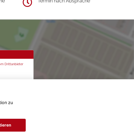
he
Termin nach Absprache
om Drittanbieter
tion zu
tieren