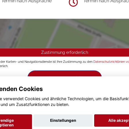
Termin nach Absprache
Termin nach Absprac
Zustimmung erforderlich
g der Karten- und Navigationsdienste ist Ihre Zustimmung zu den
Datenschutzrichtlinien v
rlich.
Zustimmen und aktivieren
enden Cookies
e verwendet Cookies und ähnliche Technologien, um die Basisfunk
 und um Zusatzfunktionen zu bieten.
endige
Einstellungen
Alle akzep
ptieren