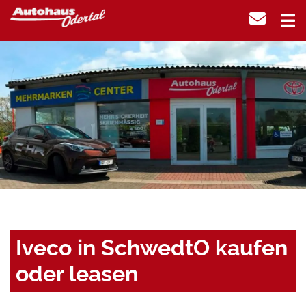
Iveco in SchwedtO kaufen
oder leasen