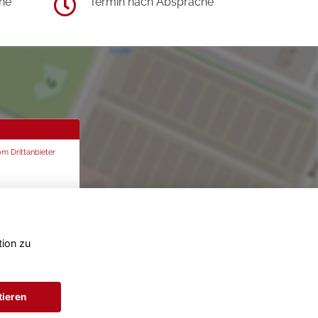
he
Termin nach Absprache
om Drittanbieter
tion zu
tieren