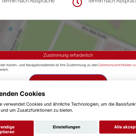
Termin nach Absprache
Termin nach Absprac
Zustimmung erforderlich
g der Karten- und Navigationsdienste ist Ihre Zustimmung zu den
Datenschutzrichtlinien v
rlich.
Zustimmen und aktivieren
enden Cookies
e verwendet Cookies und ähnliche Technologien, um die Basisfunk
 und um Zusatzfunktionen zu bieten.
endige
Einstellungen
Alle akzep
ptieren