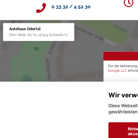
0 33 32 / 4 52 30
Autohaus Odertal
Ehm-Welk-Str. 81, 16303 Schwedt/O.
Für die Aktivierun
Google LLC
erforde
Wir verw
Diese Webseit
gewährleisten
Notw
akze