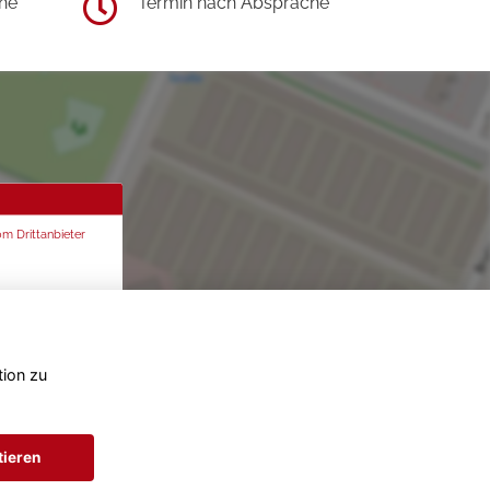
he
Termin nach Absprache
om Drittanbieter
tion zu
tieren