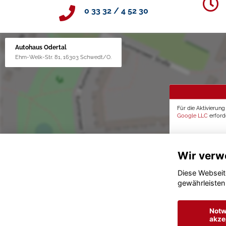
0 33 32 / 4 52 30
Autohaus Odertal
Ehm-Welk-Str. 81, 16303 Schwedt/O.
Für die Aktivierun
Google LLC
erforde
Wir verw
Diese Webseit
gewährleisten
Notw
akze