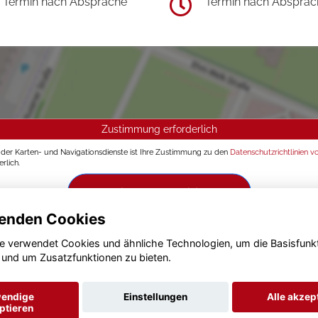
Termin nach Absprache
Termin nach Absprac
Zustimmung erforderlich
g der Karten- und Navigationsdienste ist Ihre Zustimmung zu den
Datenschutzrichtlinien v
rlich.
Zustimmen und aktivieren
enden Cookies
e verwendet Cookies und ähnliche Technologien, um die Basisfunk
 und um Zusatzfunktionen zu bieten.
endige
Einstellungen
Alle akzep
ptieren