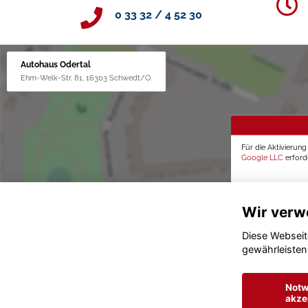
0 33 32 / 4 52 30
Autohaus Odertal
Ehm-Welk-Str. 81, 16303 Schwedt/O.
Für die Aktivierun
Google LLC
erforde
Wir verw
Diese Webseit
gewährleisten
Notw
akze