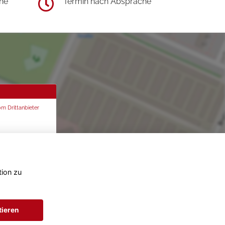
he
Termin nach Absprache
om Drittanbieter
tion zu
tieren