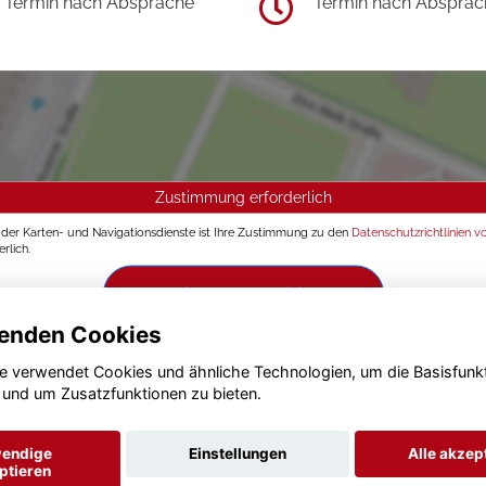
Termin nach Absprache
Termin nach Absprac
Zustimmung erforderlich
g der Karten- und Navigationsdienste ist Ihre Zustimmung zu den
Datenschutzrichtlinien v
rlich.
Zustimmen und aktivieren
enden Cookies
e verwendet Cookies und ähnliche Technologien, um die Basisfunk
 und um Zusatzfunktionen zu bieten.
endige
Einstellungen
Alle akzep
ptieren