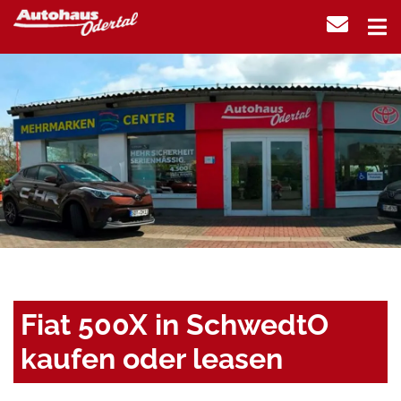
Fiat 500X in SchwedtO
kaufen oder leasen