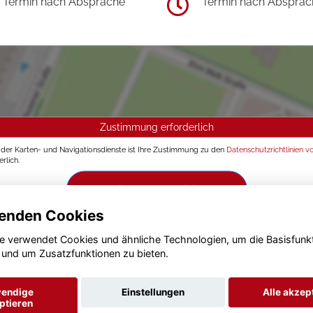
Termin nach Absprache
Termin nach Absprac
Zustimmung erforderlich
g der Karten- und Navigationsdienste ist Ihre Zustimmung zu den
Datenschutzrichtlinien v
rlich.
Zustimmen und aktivieren
enden Cookies
e verwendet Cookies und ähnliche Technologien, um die Basisfunk
 und um Zusatzfunktionen zu bieten.
endige
Einstellungen
Alle akzep
ptieren