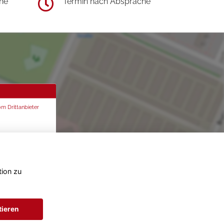
he
Termin nach Absprache
om Drittanbieter
tion zu
tieren