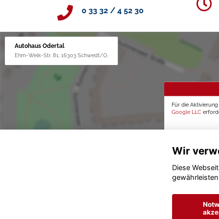
0 33 32 / 4 52 30
Autohaus Odertal
Ehm-Welk-Str. 81, 16303 Schwedt/O.
Für die Aktivierun
Google LLC
erforde
Wir verw
Diese Webseit
gewährleisten
Notw
akze