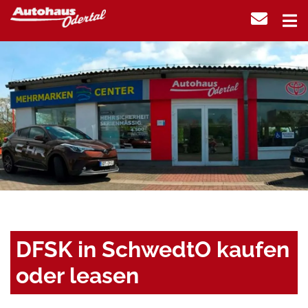
DFSK in SchwedtO kaufen
oder leasen