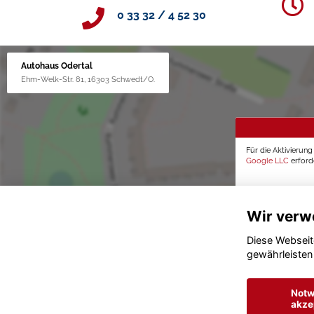
0 33 32 / 4 52 30
Autohaus Odertal
Ehm-Welk-Str. 81, 16303 Schwedt/O.
Für die Aktivierun
Google LLC
erforde
Wir verw
Diese Webseit
gewährleisten
Notw
akze