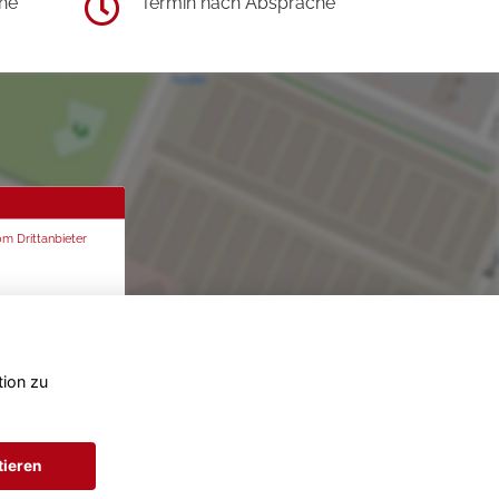
he
Termin nach Absprache
om Drittanbieter
tion zu
tieren