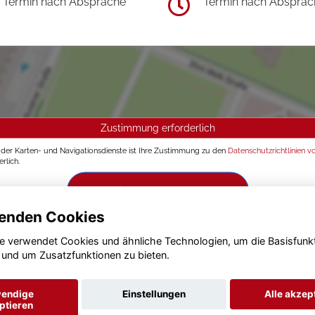
Termin nach Absprache
Termin nach Absprac
Zustimmung erforderlich
g der Karten- und Navigationsdienste ist Ihre Zustimmung zu den
Datenschutzrichtlinien v
rlich.
Zustimmen und aktivieren
enden Cookies
e verwendet Cookies und ähnliche Technologien, um die Basisfunk
 und um Zusatzfunktionen zu bieten.
endige
Einstellungen
Alle akzep
ptieren