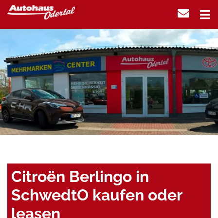
Citroën Berlingo in
SchwedtO kaufen oder
leasen