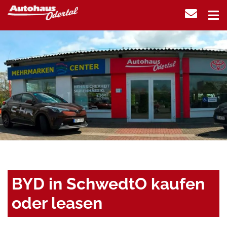
BYD in SchwedtO kaufen
oder leasen