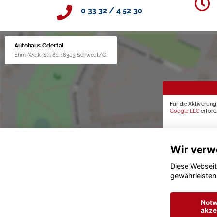
0 33 32 / 4 52 30
Autohaus Odertal
Ehm-Welk-Str. 81, 16303 Schwedt/O.
Für die Aktivierun
Google LLC
erforde
Wir verw
Diese Webseit
gewährleisten
Notw
akze