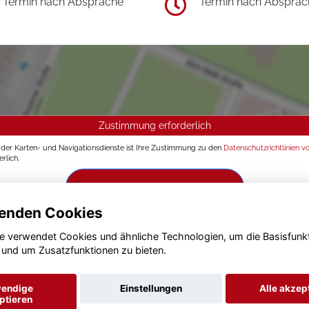
Termin nach Absprache
Termin nach Absprac
Zustimmung erforderlich
g der Karten- und Navigationsdienste ist Ihre Zustimmung zu den
Datenschutzrichtlinien v
rlich.
Zustimmen und aktivieren
enden Cookies
e verwendet Cookies und ähnliche Technologien, um die Basisfunk
 und um Zusatzfunktionen zu bieten.
endige
Einstellungen
Alle akzep
ptieren