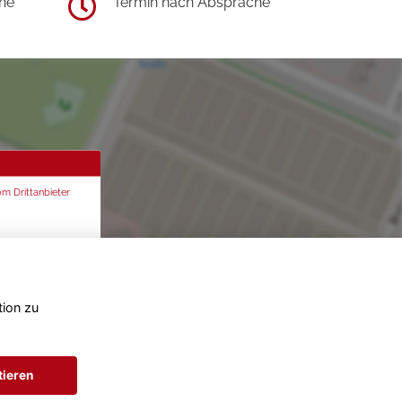
he
Termin nach Absprache
om Drittanbieter
tion zu
tieren