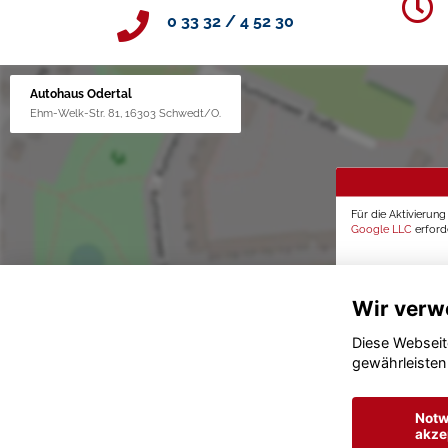
0 33 32 / 4 52 30
Autohaus Odertal
Ehm-Welk-Str. 81, 16303 Schwedt/O.
Für die Aktivierun
Google LLC
erforde
Wir verw
Diese Webseit
gewährleisten
Notw
akze