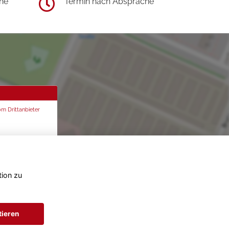
he
Termin nach Absprache
om Drittanbieter
tion zu
tieren