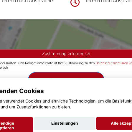
Termin nach Absprache
Termin nach Absprac
Zustimmung erforderlich
g der Karten- und Navigationsdienste ist Ihre Zustimmung zu den
Datenschutzrichtlinien v
rlich.
Zustimmen und aktivieren
enden Cookies
e verwendet Cookies und ähnliche Technologien, um die Basisfunk
 und um Zusatzfunktionen zu bieten.
endige
Einstellungen
Alle akzep
ptieren