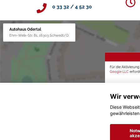
0 33 32 / 4 52 30
Autohaus Odertal
Ehm-Welk-Str. 81, 16303 Schwedt/O.
Für die Aktivierun
Google LLC
erforde
Wir verw
Diese Webseit
gewährleisten
Notw
akze