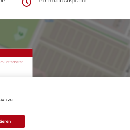
he
Termin nach Absprache
om Drittanbieter
tion zu
tieren