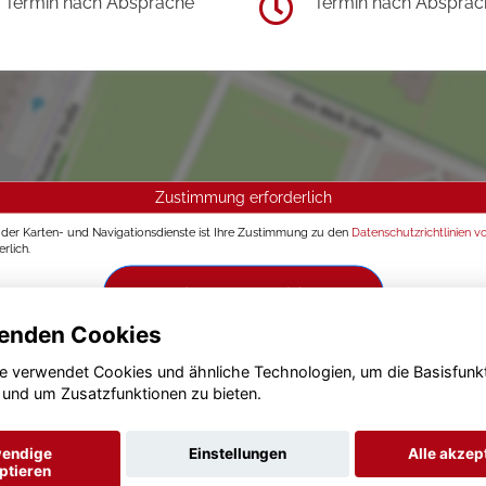
Termin nach Absprache
Termin nach Absprac
Zustimmung erforderlich
g der Karten- und Navigationsdienste ist Ihre Zustimmung zu den
Datenschutzrichtlinien v
rlich.
Zustimmen und aktivieren
enden Cookies
e verwendet Cookies und ähnliche Technologien, um die Basisfunk
 und um Zusatzfunktionen zu bieten.
endige
Einstellungen
Alle akzep
ptieren