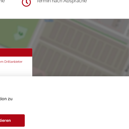
he
Termin nach Absprache
om Drittanbieter
tion zu
tieren