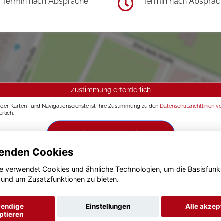
Termin nach Absprache
Termin nach Absprac
Zustimmung erforderlich
g der Karten- und Navigationsdienste ist Ihre Zustimmung zu den
Datenschutzrichtlinien v
rlich.
Zustimmen und aktivieren
enden Cookies
e verwendet Cookies und ähnliche Technologien, um die Basisfunk
 und um Zusatzfunktionen zu bieten.
endige
Einstellungen
Alle akzep
ptieren