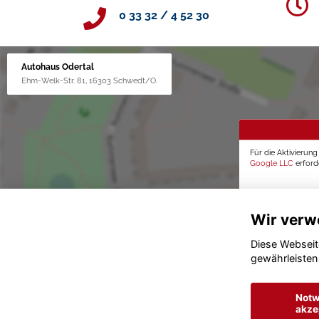
0 33 32 / 4 52 30
Autohaus Odertal
Ehm-Welk-Str. 81, 16303 Schwedt/O.
Für die Aktivierun
Google LLC
erforde
Wir verw
Diese Webseit
gewährleisten
Notw
akze