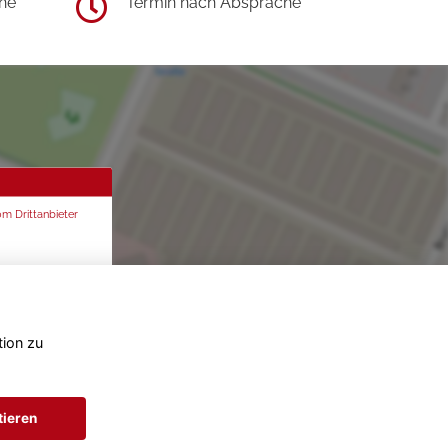
he
Termin nach Absprache
om Drittanbieter
tion zu
tieren