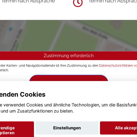
Termin nach Absprache
Termin nach Absprac
Zustimmung erforderlich
g der Karten- und Navigationsdienste ist Ihre Zustimmung zu den
Datenschutzrichtlinien v
rlich.
Zustimmen und aktivieren
enden Cookies
e verwendet Cookies und ähnliche Technologien, um die Basisfunk
 und um Zusatzfunktionen zu bieten.
endige
Einstellungen
Alle akzep
ptieren