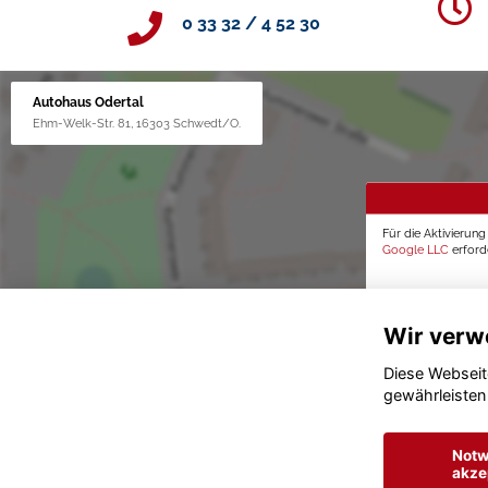
0 33 32 / 4 52 30
Autohaus Odertal
Ehm-Welk-Str. 81, 16303 Schwedt/O.
Für die Aktivierun
Google LLC
erforde
Wir verw
Diese Webseit
gewährleisten
Notw
akze