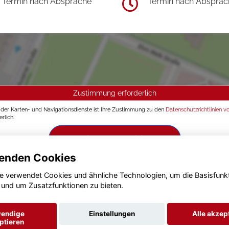
Termin nach Absprache
Termin nach Absprac
Zustimmung erforderlich
g der Karten- und Navigationsdienste ist Ihre Zustimmung zu den
Datenschutzrichtlinien v
rlich.
Zustimmen und aktivieren
enden Cookies
e verwendet Cookies und ähnliche Technologien, um die Basisfunk
 und um Zusatzfunktionen zu bieten.
endige
Einstellungen
Alle akzep
ptieren