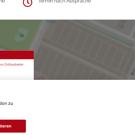
he
Termin nach Absprache
om Drittanbieter
tion zu
tieren