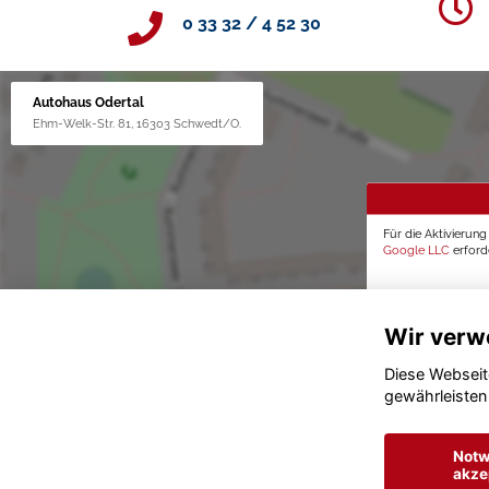
0 33 32 / 4 52 30
Autohaus Odertal
Ehm-Welk-Str. 81, 16303 Schwedt/O.
Für die Aktivierun
Google LLC
erforde
Wir verw
Diese Webseit
gewährleisten
Notw
akze