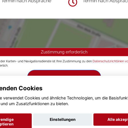
Termin nach Absprache
Termin nach Absprac
Zustimmung erforderlich
g der Karten- und Navigationsdienste ist Ihre Zustimmung zu den
Datenschutzrichtlinien v
rlich.
Zustimmen und aktivieren
enden Cookies
e verwendet Cookies und ähnliche Technologien, um die Basisfunk
 und um Zusatzfunktionen zu bieten.
endige
Einstellungen
Alle akzep
ptieren