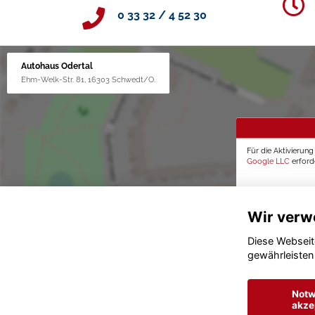
0 33 32 / 4 52 30
Autohaus Odertal
Ehm-Welk-Str. 81, 16303 Schwedt/O.
Für die Aktivierun
Google LLC
erforde
Wir verw
Diese Webseit
gewährleisten
Notw
akze