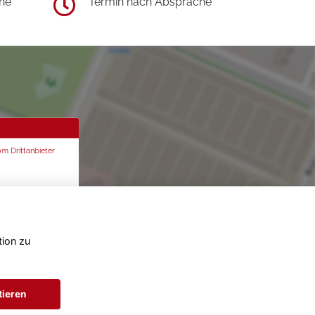
he
Termin nach Absprache
om Drittanbieter
tion zu
tieren