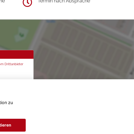
he
Termin nach Absprache
om Drittanbieter
tion zu
tieren