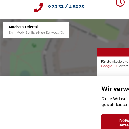
0 33 32 / 4 52 30
Autohaus Odertal
Ehm-Welk-Str. 81, 16303 Schwedt/O.
Für die Aktivierun
Google LLC
erforde
Wir verw
Diese Webseit
gewährleisten
Notw
akze