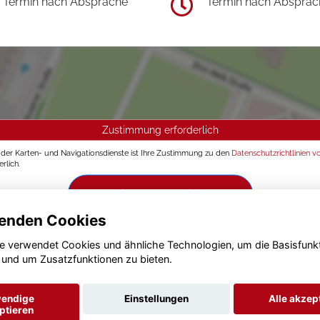
Termin nach Absprache
Termin nach Absprac
Zustimmung erforderlich
g der Karten- und Navigationsdienste ist Ihre Zustimmung zu den
Datenschutzrichtlinien v
rlich.
Zustimmen und aktivieren
enden Cookies
e verwendet Cookies und ähnliche Technologien, um die Basisfunk
 und um Zusatzfunktionen zu bieten.
endige
Einstellungen
Alle akzep
ptieren