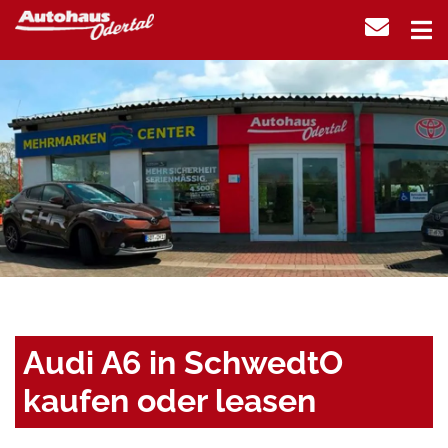
Audi A6 in SchwedtO
kaufen oder leasen