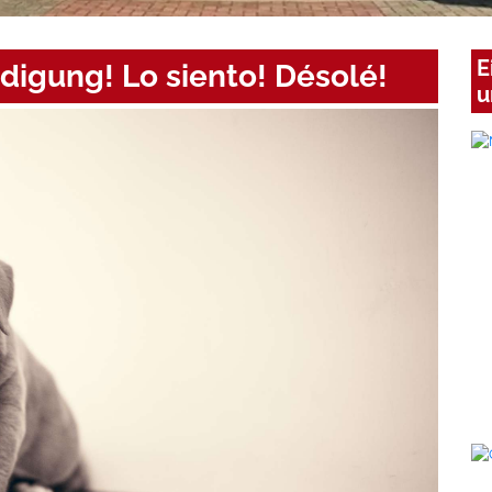
E
digung! Lo siento! Désolé!
u