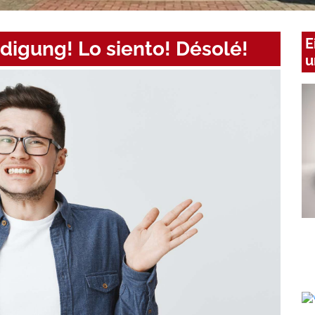
E
digung! Lo siento! Désolé!
u