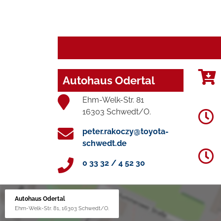
Autohaus Odertal
Ehm-Welk-Str. 81
16303 Schwedt/O.
peter.rakoczy@toyota-
schwedt.de
0 33 32 / 4 52 30
Autohaus Odertal
Ehm-Welk-Str. 81, 16303 Schwedt/O.