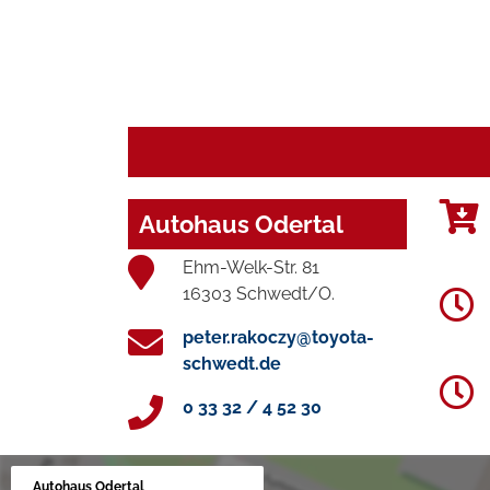
Autohaus Odertal
Ehm-Welk-Str. 81
16303 Schwedt/O.
peter.rakoczy@toyota-
schwedt.de
0 33 32 / 4 52 30
Autohaus Odertal