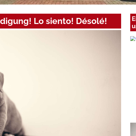
E
digung! Lo siento! Désolé!
u