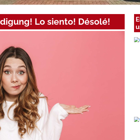
E
digung! Lo siento! Désolé!
u