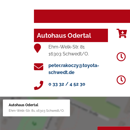
Autohaus Odertal
Ehm-Welk-Str. 81
16303 Schwedt/O.
peter.rakoczy@toyota-
schwedt.de
0 33 32 / 4 52 30
Autohaus Odertal
Ehm-Welk-Str. 81, 16303 Schwedt/O.